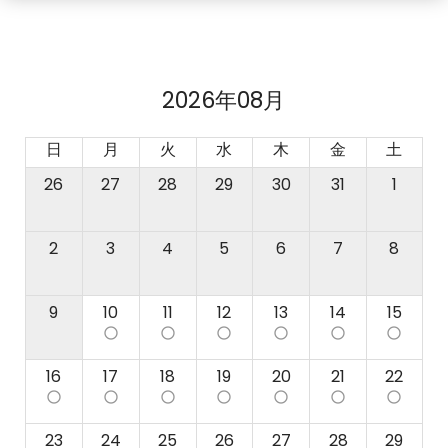
2026年08月
日
月
火
水
木
金
土
26
27
28
29
30
31
1
2
3
4
5
6
7
8
9
10
11
12
13
14
15
panorama_fish_eye
panorama_fish_eye
panorama_fish_eye
panorama_fish_eye
panorama_fish_eye
panorama_fish_eye
16
17
18
19
20
21
22
panorama_fish_eye
panorama_fish_eye
panorama_fish_eye
panorama_fish_eye
panorama_fish_eye
panorama_fish_eye
panorama_fish_eye
23
24
25
26
27
28
29