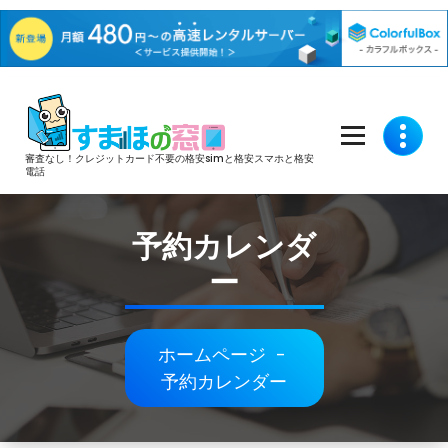
コ
ン
テ
審査なし！クレジットカード不要の格安simと格安スマホと格安
ン
電話
ツ
へ
予約カレンダ
ス
ー
キ
ッ
プ
ホームページ
-
予約カレンダー