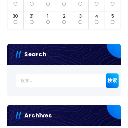
panorama_fish_eye
panorama_fish_eye
panorama_fish_eye
panorama_fish_eye
panorama_fish_eye
panorama_fish_eye
panorama_fish_eye
30
31
1
2
3
4
5
panorama_fish_eye
panorama_fish_eye
panorama_fish_eye
panorama_fish_eye
panorama_fish_eye
panorama_fish_eye
panorama_fish_eye
Search
検
索:
Archives