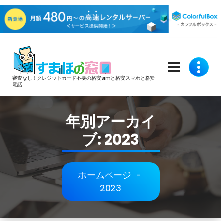
コ
ン
テ
審査なし！クレジットカード不要の格安simと格安スマホと格安
ン
電話
ツ
へ
年別アーカイ
ス
ブ: 2023
キ
ッ
プ
ホームページ
-
2023